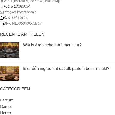
Van Tijnstraat 9, 2671GG, Naaldwijk
+31 6 19085054
info@valleyofsadaa.nl
Kvk: 98490923
Btw: NL005340061B17
RECENTE ARTIKELEN
Wat is Arabische parfumcultuur?
Is er één ingrediënt dat elk parfum beter maakt?
CATEGORIEËN
Parfum
Dames
Heren