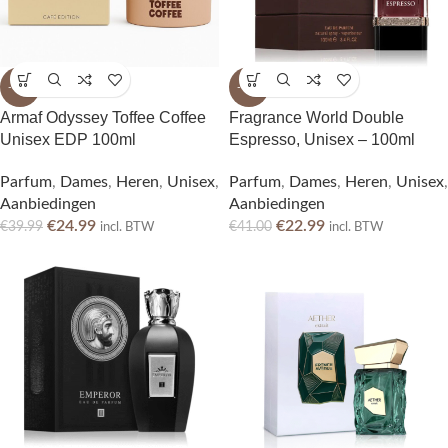
-38%
-44%
Armaf Odyssey Toffee Coffee
Fragrance World Double
Unisex EDP 100ml
Espresso, Unisex – 100ml
Parfum
,
Dames
,
Heren
,
Unisex
,
Parfum
,
Dames
,
Heren
,
Unisex
,
Aanbiedingen
Aanbiedingen
€
24.99
€
22.99
€
39.99
€
41.00
incl. BTW
incl. BTW