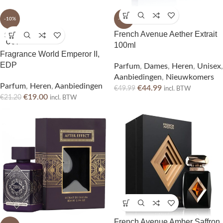
-10%
-10%
French Avenue Aether Extrait
SOLD
OUT
100ml
Fragrance World Emperor II,
EDP
Parfum
,
Dames
,
Heren
,
Unisex
,
Aanbiedingen
,
Nieuwkomers
Parfum
,
Heren
,
Aanbiedingen
€
44.99
€
49.99
incl. BTW
€
19.00
€
21.20
incl. BTW
French Avenue Amber Saffron