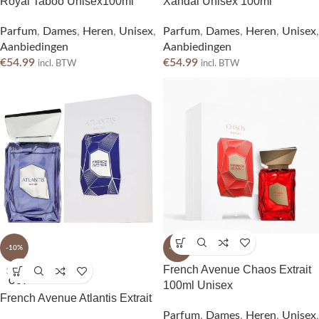
Royal Taboo Unisex100ml
Xandal Unisex 100ml
Parfum
,
Dames
,
Heren
,
Unisex
,
Parfum
,
Dames
,
Heren
,
Unisex
,
Aanbiedingen
Aanbiedingen
€
54.99
€
54.99
incl. BTW
incl. BTW
-10%
-25%
French Avenue Chaos Extrait
SOLD
OUT
100ml Unisex
French Avenue Atlantis Extrait
Parfum
,
Dames
,
Heren
,
Unisex
,