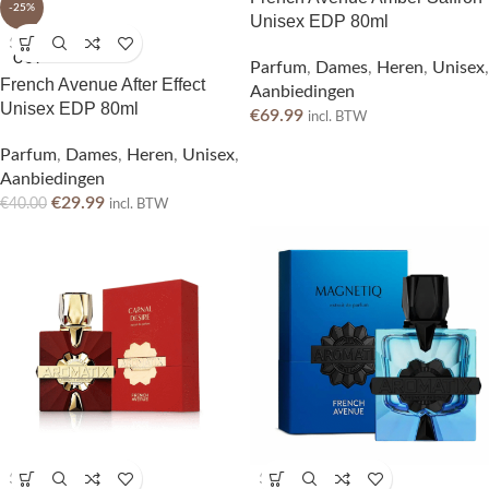
-25%
Unisex EDP 80ml
SOLD
OUT
Parfum
,
Dames
,
Heren
,
Unisex
,
French Avenue After Effect
Aanbiedingen
Unisex EDP 80ml
€
69.99
incl. BTW
Parfum
,
Dames
,
Heren
,
Unisex
,
Aanbiedingen
€
29.99
€
40.00
incl. BTW
SOLD
SOLD