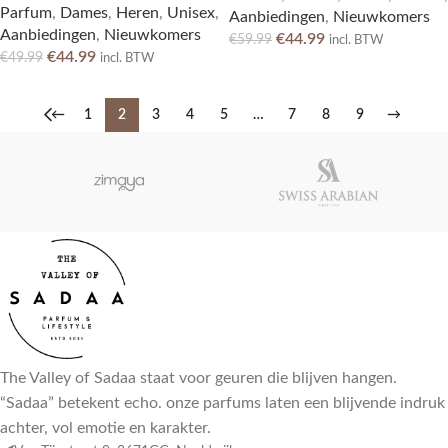
Parfum
,
Dames
,
Heren
,
Unisex
,
Aanbiedingen
,
Nieuwkomers
Aanbiedingen
,
Nieuwkomers
€
44.99
€
59.99
incl. BTW
€
44.99
€
49.99
incl. BTW
←
1
2
3
4
5
…
7
8
9
→
The Valley of Sadaa staat voor geuren die blijven hangen.
“Sadaa” betekent echo. onze parfums laten een blijvende indruk
achter, vol emotie en karakter.