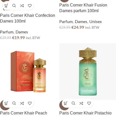
Paris Corner Khair Fusion
SOLD
OUT
Dames parfum 100ml
Paris Corner Khair Confection
Dames 100ml
Parfum
,
Dames
,
Unisex
€
24.99
€
29.99
incl. BTW
Parfum
,
Dames
€
19.99
€
39.99
incl. BTW
-11%
-38%
Paris Corner Khair Peach
Paris Corner Khair Pistachio