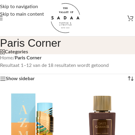
Gratis verzending vanaf €50,-
Skip to navigation
Skip to main content
Paris Corner
Categories
Home
/
Paris Corner
Resultaat 1–12 van de 18 resultaten wordt getoond
Show sidebar