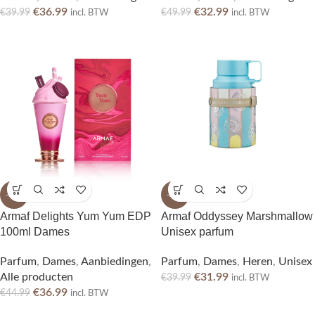
€
36.99
€
32.99
€
39.99
€
49.99
incl. BTW
incl. BTW
-18%
-20%
Armaf Delights Yum Yum EDP
Armaf Oddyssey Marshmallow
100ml Dames
Unisex parfum
Parfum
,
Dames
,
Aanbiedingen
,
Parfum
,
Dames
,
Heren
,
Unisex
Alle producten
€
31.99
€
39.99
incl. BTW
€
36.99
€
44.99
incl. BTW