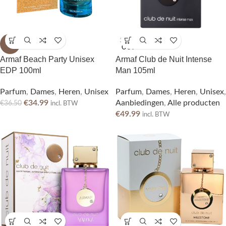
SOLD
-4%
OUT
Armaf Beach Party Unisex
Armaf Club de Nuit Intense
EDP 100ml
Man 105ml
Parfum
,
Dames
,
Heren
,
Unisex
Parfum
,
Dames
,
Heren
,
Unisex
,
€
34.99
Aanbiedingen
,
Alle producten
€
36.50
incl. BTW
€
49.99
incl. BTW