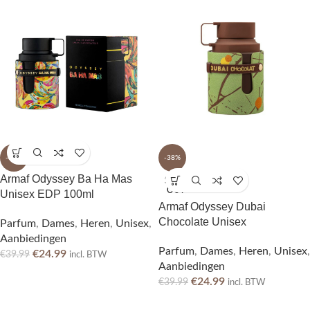
-38%
-38%
Armaf Odyssey Ba Ha Mas
SOLD
OUT
Unisex EDP 100ml
Armaf Odyssey Dubai
Chocolate Unisex
Parfum
,
Dames
,
Heren
,
Unisex
,
Aanbiedingen
Parfum
,
Dames
,
Heren
,
Unisex
,
€
24.99
€
39.99
incl. BTW
Aanbiedingen
€
24.99
€
39.99
incl. BTW