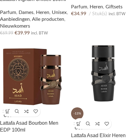
Parfum
,
Heren
,
Giftsets
Parfum
,
Dames
,
Heren
,
Unisex
,
€
34.99
Stuk(s)
incl. BTW
Aanbiedingen
,
Alle producten
,
Nieuwkomers
€
39.99
€
69.99
incl. BTW
SOLD
-13%
OUT
Lattafa Asad Bourbon Men
SOLD
OUT
EDP 100ml
Lattafa Asad Elixir Heren