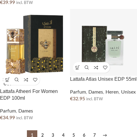
€
39.99
incl. BTW
Lattafa Atlas Unisex EDP 55ml
SOLD
OUT
Lattafa Atheeri For Women
Parfum
,
Dames
,
Heren
,
Unisex
EDP 100ml
€
32.95
incl. BTW
Parfum
,
Dames
€
34.99
incl. BTW
1
2
3
4
5
6
7
→