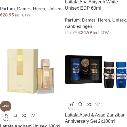
Lattafa Ana Abiyedh White
Unisex EDP 60ml
Parfum
,
Dames
,
Heren
,
Unisex
€
28.95
incl. BTW
Parfum
,
Dames
,
Heren
,
Unisex
,
Aanbiedingen
€
24.99
€
29.99
incl. BTW
SOLD
-43%
OUT
Lattafa Asad & Asad Zanzibar
SOLD
OUT
Anniversary Set 2x100ml
Lattafa Angham Unisex 100ml