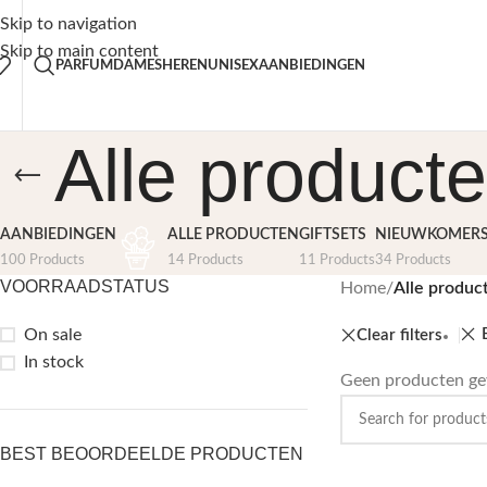
is verzending vanaf €50,-
30% K
Skip to navigation
Skip to main content
PARFUM
DAMES
HEREN
UNISEX
AANBIEDINGEN
Alle product
AANBIEDINGEN
ALLE PRODUCTEN
GIFTSETS
NIEUWKOMER
100 Products
14 Products
11 Products
34 Products
VOORRAADSTATUS
Home
/
Alle produc
On sale
Clear filters
In stock
Geen producten gev
BEST BEOORDEELDE PRODUCTEN