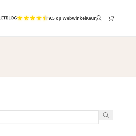
Tevreden klanten
★
★
★
★
★
9.5 op WebwinkelKeur
ACT
BLOG