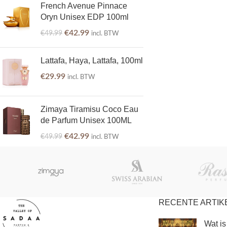
French Avenue Pinnace
Oryn Unisex EDP 100ml
€
42.99
€
49.99
incl. BTW
Lattafa, Haya, Lattafa, 100ml
€
29.99
incl. BTW
Zimaya Tiramisu Coco Eau
de Parfum Unisex 100ML
€
42.99
€
49.99
incl. BTW
RECENTE ARTIK
Wat is