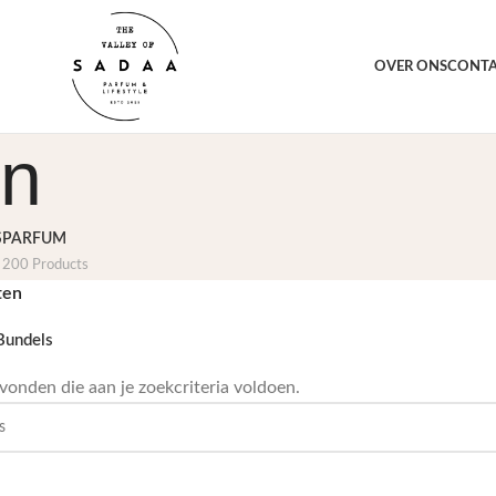
orting voor jou
1000+ 
OVER ONS
CONT
en
S
PARFUM
200 Products
ten
Bundels
onden die aan je zoekcriteria voldoen.