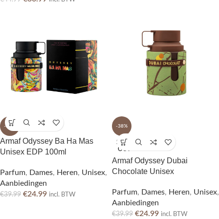
-38%
-38%
Armaf Odyssey Ba Ha Mas
SOLD
OUT
Unisex EDP 100ml
Armaf Odyssey Dubai
Chocolate Unisex
Parfum
,
Dames
,
Heren
,
Unisex
,
Aanbiedingen
Parfum
,
Dames
,
Heren
,
Unisex
,
€
24.99
€
39.99
incl. BTW
Aanbiedingen
€
24.99
€
39.99
incl. BTW