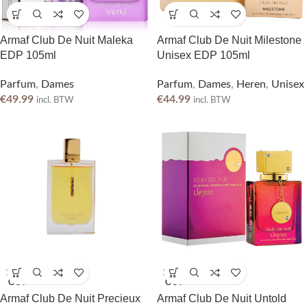
Armaf Club De Nuit Maleka
Armaf Club De Nuit Milestone
EDP 105ml
Unisex EDP 105ml
Parfum
,
Dames
Parfum
,
Dames
,
Heren
,
Unisex
€
49.99
€
44.99
incl. BTW
incl. BTW
SOLD
SOLD
OUT
OUT
Armaf Club De Nuit Precieux
Armaf Club De Nuit Untold