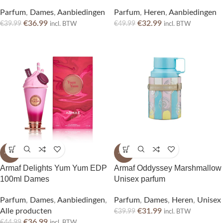
Parfum
,
Dames
,
Aanbiedingen
Parfum
,
Heren
,
Aanbiedingen
€
36.99
€
32.99
€
39.99
€
49.99
incl. BTW
incl. BTW
-18%
-20%
Armaf Delights Yum Yum EDP
Armaf Oddyssey Marshmallow
100ml Dames
Unisex parfum
Parfum
,
Dames
,
Aanbiedingen
,
Parfum
,
Dames
,
Heren
,
Unisex
Alle producten
€
31.99
€
39.99
incl. BTW
€
36.99
€
44.99
incl. BTW