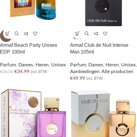
SOLD
-4%
OUT
Armaf Beach Party Unisex
Armaf Club de Nuit Intense
EDP 100ml
Man 105ml
Parfum
,
Dames
,
Heren
,
Unisex
Parfum
,
Dames
,
Heren
,
Unisex
,
€
34.99
Aanbiedingen
,
Alle producten
€
36.50
incl. BTW
€
49.99
incl. BTW