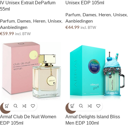
IV Unisex Extrait DeParfum
Unisex EDP 105ml
55ml
Parfum
,
Dames
,
Heren
,
Unisex
,
Parfum
,
Dames
,
Heren
,
Unisex
,
Aanbiedingen
Aanbiedingen
€
44.99
incl. BTW
€
59.99
incl. BTW
-8%
-34%
Armaf Club De Nuit Women
Armaf Delights Island Bliss
EDP 105ml
Men EDP 100ml