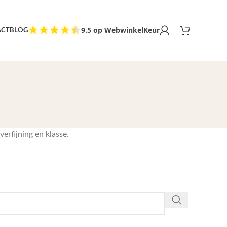
Tevreden klanten
★
★
★
★
★
9.5 op WebwinkelKeur
ACT
BLOG
erfijning en klasse.