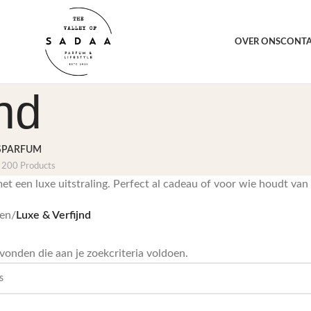
orting voor jou
1000+ 
OVER ONS
CONT
nd
S
PARFUM
200 Products
t een luxe uitstraling. Perfect al cadeau of voor wie houdt van v
en
/
Luxe & Verfijnd
onden die aan je zoekcriteria voldoen.