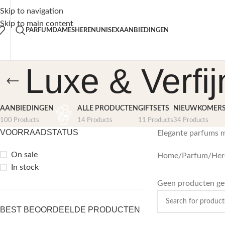
is verzending vanaf €50,-
30% K
Skip to navigation
Skip to main content
PARFUM
DAMES
HEREN
UNISEX
AANBIEDINGEN
Luxe & Verfij
AANBIEDINGEN
ALLE PRODUCTEN
GIFTSETS
NIEUWKOMER
100 Products
14 Products
11 Products
34 Products
VOORRAADSTATUS
Elegante parfums me
On sale
Home
/
Parfum
/
Her
In stock
Geen producten gev
BEST BEOORDEELDE PRODUCTEN