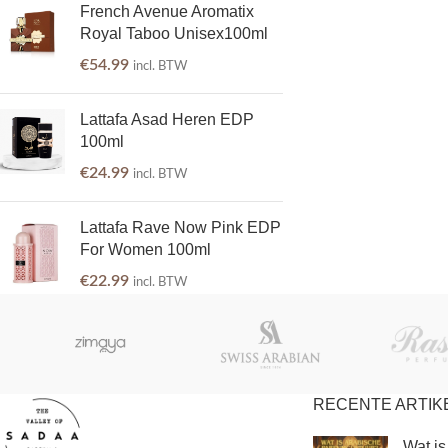
French Avenue Aromatix
Royal Taboo Unisex100ml
€
54.99
incl. BTW
Lattafa Asad Heren EDP
100ml
€
24.99
incl. BTW
Lattafa Rave Now Pink EDP
For Women 100ml
€
22.99
incl. BTW
RECENTE ARTIK
Wat is