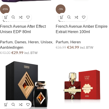
-25%
-5%
SOLD
SOLD
OUT
OUT
French Avenue After Effect
French Avenue Amber Empire
Unisex EDP 80ml
Extrait Heren 100ml
Parfum
,
Dames
,
Heren
,
Unisex
,
Parfum
,
Heren
Aanbiedingen
€
34.99
€
36.99
incl. BTW
€
29.99
€
40.00
incl. BTW