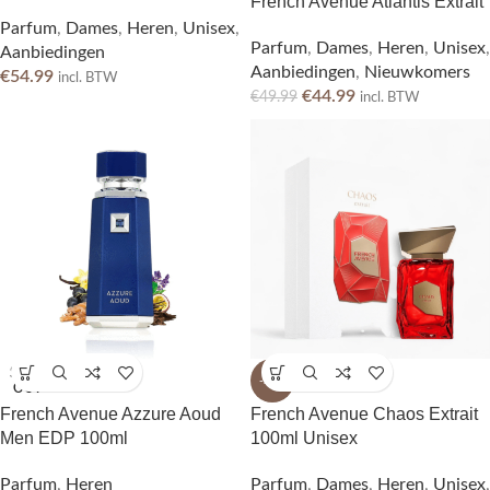
French Avenue Atlantis Extrait
Parfum
,
Dames
,
Heren
,
Unisex
,
Parfum
,
Dames
,
Heren
,
Unisex
,
Aanbiedingen
Aanbiedingen
,
Nieuwkomers
€
54.99
incl. BTW
€
44.99
€
49.99
incl. BTW
SOLD
-25%
OUT
French Avenue Azzure Aoud
French Avenue Chaos Extrait
Men EDP 100ml
100ml Unisex
Parfum
,
Heren
Parfum
,
Dames
,
Heren
,
Unisex
,