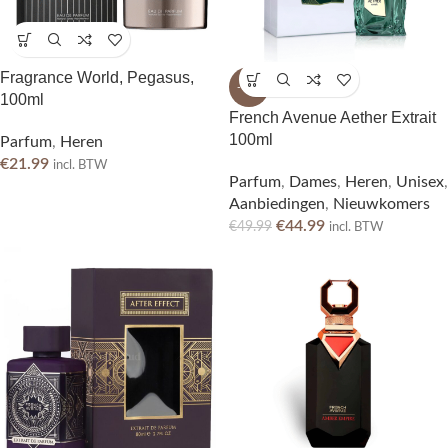
Fragrance World, Pegasus,
-10%
100ml
French Avenue Aether Extrait
100ml
Parfum
,
Heren
€
21.99
incl. BTW
Parfum
,
Dames
,
Heren
,
Unisex
,
Aanbiedingen
,
Nieuwkomers
€
44.99
€
49.99
incl. BTW