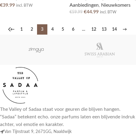
€
39.99
Aanbiedingen
,
Nieuwkomers
incl. BTW
€
44.99
€
59.99
incl. BTW
←
1
2
3
4
5
6
…
12
13
14
→
The Valley of Sadaa staat voor geuren die blijven hangen.
“Sadaa” betekent echo. onze parfums laten een blijvende indruk
achter, vol emotie en karakter.
Van Tijnstraat 9, 2671GG, Naaldwijk