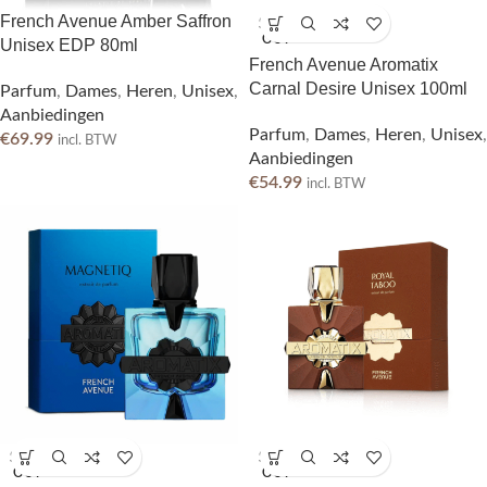
French Avenue Amber Saffron
SOLD
OUT
Unisex EDP 80ml
French Avenue Aromatix
Carnal Desire Unisex 100ml
Parfum
,
Dames
,
Heren
,
Unisex
,
Aanbiedingen
Parfum
,
Dames
,
Heren
,
Unisex
,
€
69.99
incl. BTW
Aanbiedingen
€
54.99
incl. BTW
SOLD
SOLD
OUT
OUT