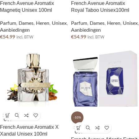
French Avenue Aromatix
French Avenue Aromatix
Magnetiq Unisex 100ml
Royal Taboo Unisex100ml
Parfum
,
Dames
,
Heren
,
Unisex
,
Parfum
,
Dames
,
Heren
,
Unisex
,
Aanbiedingen
Aanbiedingen
€
54.99
€
54.99
incl. BTW
incl. BTW
SOLD
-10%
OUT
French Avenue Aromatix X
SOLD
OUT
Xandal Unisex 100ml