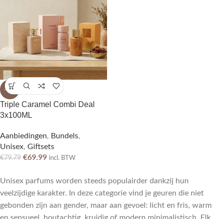
-12%
Triple Caramel Combi Deal
3x100ML
Aanbiedingen
,
Bundels
,
Unisex
,
Giftsets
€
69.99
€
79.79
incl. BTW
Unisex parfums worden steeds populairder dankzij hun
veelzijdige karakter. In deze categorie vind je geuren die niet
gebonden zijn aan gender, maar aan gevoel: licht en fris, warm
en sensueel, houtachtig, kruidig of modern minimalistisch. Elk