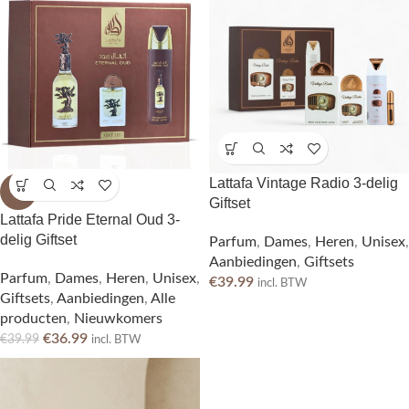
Lattafa Vintage Radio 3-delig
-8%
Giftset
Lattafa Pride Eternal Oud 3-
delig Giftset
Parfum
,
Dames
,
Heren
,
Unisex
,
Aanbiedingen
,
Giftsets
Parfum
,
Dames
,
Heren
,
Unisex
,
€
39.99
incl. BTW
Giftsets
,
Aanbiedingen
,
Alle
producten
,
Nieuwkomers
€
36.99
€
39.99
incl. BTW