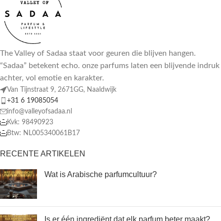
The Valley of Sadaa staat voor geuren die blijven hangen.
“Sadaa” betekent echo. onze parfums laten een blijvende indruk
achter, vol emotie en karakter.
Van Tijnstraat 9, 2671GG, Naaldwijk
+31 6 19085054
info@valleyofsadaa.nl
Kvk: 98490923
Btw: NL005340061B17
RECENTE ARTIKELEN
Wat is Arabische parfumcultuur?
Is er één ingrediënt dat elk parfum beter maakt?