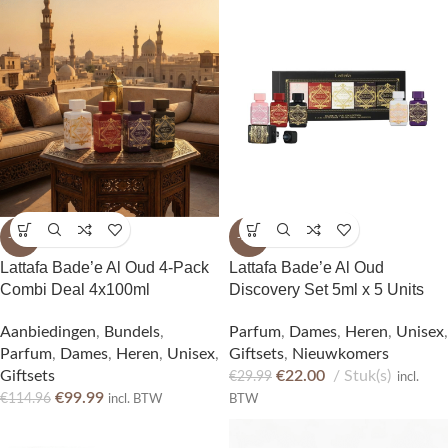
-13%
-27%
Lattafa Bade’e Al Oud 4-Pack
Lattafa Bade’e Al Oud
Combi Deal 4x100ml
Discovery Set 5ml x 5 Units
Aanbiedingen
,
Bundels
,
Parfum
,
Dames
,
Heren
,
Unisex
,
Parfum
,
Dames
,
Heren
,
Unisex
,
Giftsets
,
Nieuwkomers
Giftsets
€
22.00
Stuk(s)
€
29.99
incl.
€
99.99
€
114.96
incl. BTW
BTW