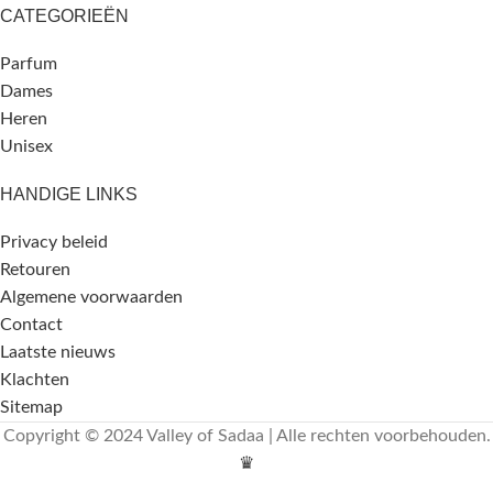
CATEGORIEËN
Parfum
Dames
Heren
Unisex
HANDIGE LINKS
Privacy beleid
Retouren
Algemene voorwaarden
Contact
Laatste nieuws
Klachten
Sitemap
Copyright © 2024 Valley of Sadaa | Alle rechten voorbehouden.
♛