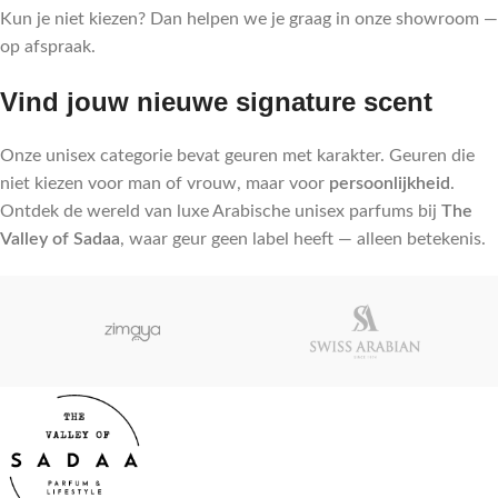
Kun je niet kiezen? Dan helpen we je graag in onze showroom —
op afspraak.
Vind jouw nieuwe signature scent
Onze unisex categorie bevat geuren met karakter. Geuren die
niet kiezen voor man of vrouw, maar voor
persoonlijkheid
.
Ontdek de wereld van luxe Arabische unisex parfums bij
The
Valley of Sadaa
, waar geur geen label heeft — alleen betekenis.