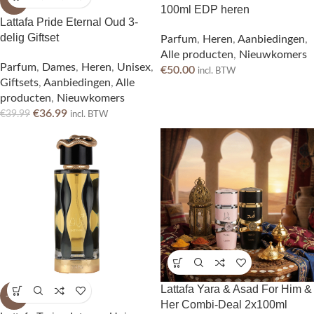
-8%
100ml EDP heren
Lattafa Pride Eternal Oud 3-
delig Giftset
Parfum
,
Heren
,
Aanbiedingen
,
Alle producten
,
Nieuwkomers
Parfum
,
Dames
,
Heren
,
Unisex
,
€
50.00
incl. BTW
Giftsets
,
Aanbiedingen
,
Alle
producten
,
Nieuwkomers
€
36.99
€
39.99
incl. BTW
Lattafa Yara & Asad For Him &
-10%
Her Combi-Deal 2x100ml