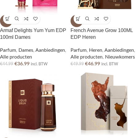
-18%
-6%
Armaf Delights Yum Yum EDP
French Avenue Grow 100ML
100ml Dames
EDP Heren
Parfum
,
Dames
,
Aanbiedingen
,
Parfum
,
Heren
,
Aanbiedingen
,
Alle producten
Alle producten
,
Nieuwkomers
€
36.99
€
46.99
€
44.99
€
49.99
incl. BTW
incl. BTW