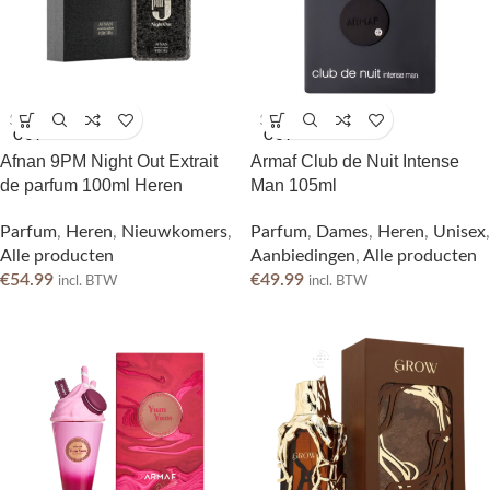
SOLD
SOLD
OUT
OUT
Afnan 9PM Night Out Extrait
Armaf Club de Nuit Intense
de parfum 100ml Heren
Man 105ml
Parfum
,
Heren
,
Nieuwkomers
,
Parfum
,
Dames
,
Heren
,
Unisex
,
Alle producten
Aanbiedingen
,
Alle producten
€
54.99
€
49.99
incl. BTW
incl. BTW