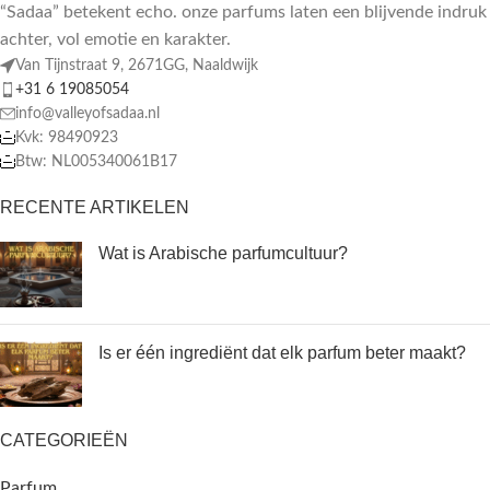
“Sadaa” betekent echo. onze parfums laten een blijvende indruk
achter, vol emotie en karakter.
Van Tijnstraat 9, 2671GG, Naaldwijk
+31 6 19085054
info@valleyofsadaa.nl
Kvk: 98490923
Btw: NL005340061B17
RECENTE ARTIKELEN
Wat is Arabische parfumcultuur?
Is er één ingrediënt dat elk parfum beter maakt?
CATEGORIEËN
Parfum