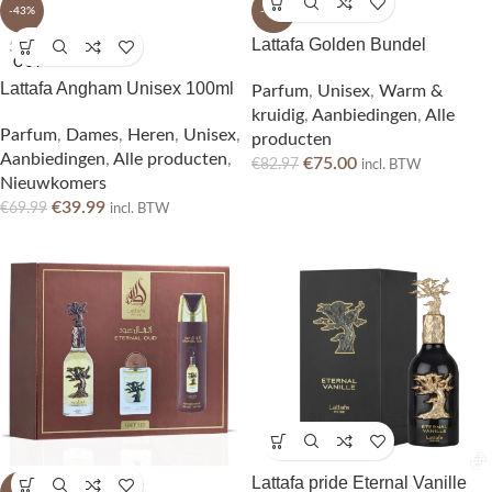
-43%
-10%
Lattafa Golden Bundel
SOLD
OUT
Lattafa Angham Unisex 100ml
Parfum
,
Unisex
,
Warm &
kruidig
,
Aanbiedingen
,
Alle
Parfum
,
Dames
,
Heren
,
Unisex
,
producten
Aanbiedingen
,
Alle producten
,
€
75.00
€
82.97
incl. BTW
Nieuwkomers
€
39.99
€
69.99
incl. BTW
Lattafa pride Eternal Vanille