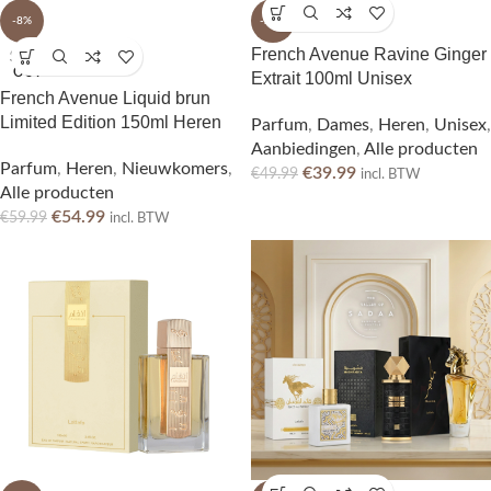
-8%
-20%
French Avenue Ravine Ginger
SOLD
OUT
Extrait 100ml Unisex
French Avenue Liquid brun
Limited Edition 150ml Heren
Parfum
,
Dames
,
Heren
,
Unisex
,
Aanbiedingen
,
Alle producten
Parfum
,
Heren
,
Nieuwkomers
,
€
39.99
€
49.99
incl. BTW
Alle producten
€
54.99
€
59.99
incl. BTW