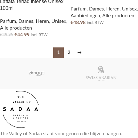
Lattafa Teriaq Intense Unisex
100ml
Parfum
,
Dames
,
Heren
,
Unisex
,
Aanbiedingen
,
Alle producten
Parfum
,
Dames
,
Heren
,
Unisex
,
€
48.98
incl. BTW
Alle producten
€
44.99
€
49.95
incl. BTW
1
2
→
The Valley of Sadaa staat voor geuren die blijven hangen.