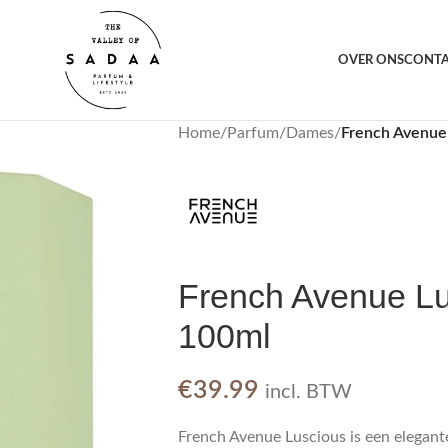
orting voor jou
1000+ 
OVER ONS
CONT
Home
/
Parfum
/
Dames
/
French Avenu
French Avenue L
100ml
€
39.99
incl. BTW
French Avenue Luscious is een elegan