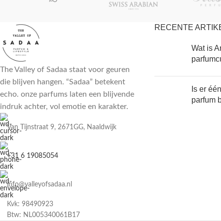
RECENTE ARTIK
Wat is A
parfumc
The Valley of Sadaa staat voor geuren
die blijven hangen. “Sadaa” betekent
Is er éé
echo. onze parfums laten een blijvende
parfum 
indruk achter, vol emotie en karakter.
Van Tijnstraat 9, 2671GG, Naaldwijk
+31 6 19085054
info@valleyofsadaa.nl
Kvk: 98490923
Btw: NL005340061B17