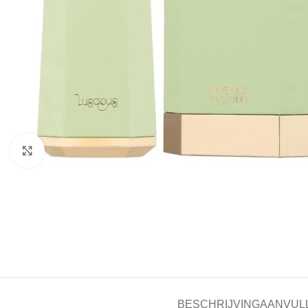
Click to enlarge
BESCHRIJVING
AANVUL