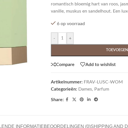
romantisch bloemig hart van roos, jas
vanille, muskus en sandelhout. Een lux
6 op voorraad
-
+
TOEVOEGEN
Compare
Add to wishlist
Artikelnummer:
FRAV-LUSC-WOM
Categorieën:
Dames
,
Parfum
Share:
LENDE INFORMATIE
BEOORDELINGEN (0)
SHIPPING AND 