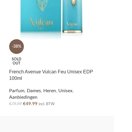
Lattafa Ana Abi
-38%
EDP 60ml
SOLD
Parfum
,
Dames
,
OUT
€
28.95
incl. BTW
French Avenue Vulcan Feu Unisex EDP
100ml
Parfum
,
Dames
,
Heren
,
Unisex
,
Aanbiedingen
€
49.99
€
79.99
incl. BTW