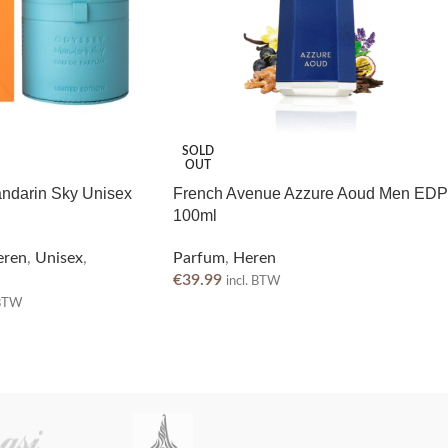
SOLD
OUT
ndarin Sky Unisex
French Avenue Azzure Aoud Men EDP
100ml
eren
,
Unisex
,
Parfum
,
Heren
€
39.99
incl. BTW
 BTW