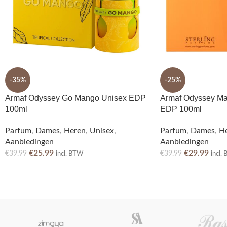
-35%
-25%
Armaf Odyssey Go Mango Unisex EDP
Armaf Odyssey Ma
100ml
EDP 100ml
Parfum
,
Dames
,
Heren
,
Unisex
,
Parfum
,
Dames
,
H
Aanbiedingen
Aanbiedingen
€
25.99
€
29.99
€
39.99
€
39.99
incl. BTW
incl.