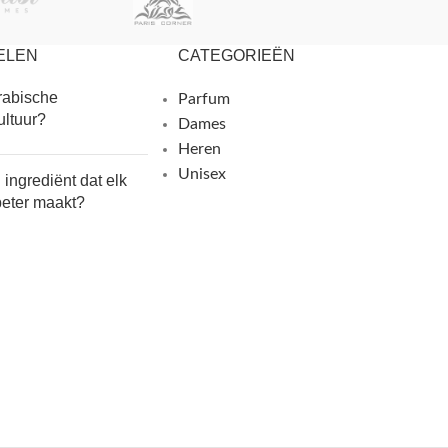
ELEN
CATEGORIEËN
rabische
Parfum
ultuur?
Dames
Heren
Unisex
n ingrediënt dat elk
beter maakt?