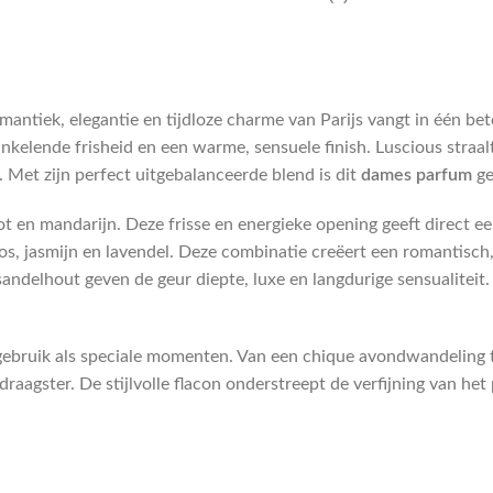
mantiek, elegantie en tijdloze charme van Parijs vangt in één b
elende frisheid en een warme, sensuele finish. Luscious straalt 
 Met zijn perfect uitgebalanceerde blend is dit
dames parfum
ge
n mandarijn. Deze frisse en energieke opening geeft direct een l
os, jasmijn en lavendel. Deze combinatie creëert een romantisch
sandelhout geven de geur diepte, luxe en langdurige sensualiteit.
 gebruik als speciale momenten. Van een chique avondwandeling t
 draagster. De stijlvolle flacon onderstreept de verfijning van h