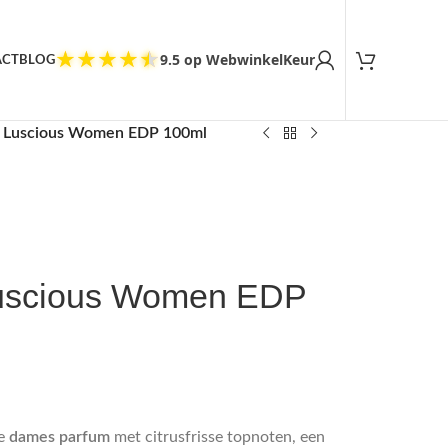
Tevreden klanten
★
★
★
★
★
9.5 op WebwinkelKeur
ACT
BLOG
e Luscious Women EDP 100ml
uscious Women EDP
te
dames parfum
met citrusfrisse topnoten, een