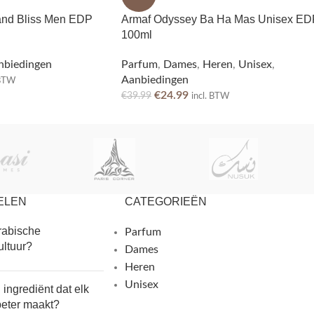
land Bliss Men EDP
Armaf Odyssey Ba Ha Mas Unisex ED
100ml
nbiedingen
Parfum
,
Dames
,
Heren
,
Unisex
,
Aanbiedingen
 BTW
€
24.99
€
39.99
incl. BTW
ELEN
CATEGORIEËN
rabische
Parfum
ultuur?
Dames
Heren
Unisex
n ingrediënt dat elk
beter maakt?