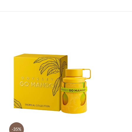
SOLD
-35%
OUT