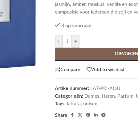
jasmijn, amber, muskus, vanille en exot
compositie voor iedereen die stijl en ver
3 op voorraad
-
+
TOEVOEGEN
Compare
Add to wishlist
Artikelnummer:
LAT-PRI-AOU
Categorieën:
Dames
,
Heren
,
Parfum
,
Tags:
lattafa
,
unisex
Share: