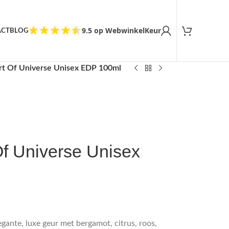
Tevreden klanten
★
★
★
★
★
9.5 op WebwinkelKeur
ACT
BLOG
Art Of Universe Unisex EDP 100ml
 Of Universe Unisex
egante, luxe geur met bergamot, citrus, roos,