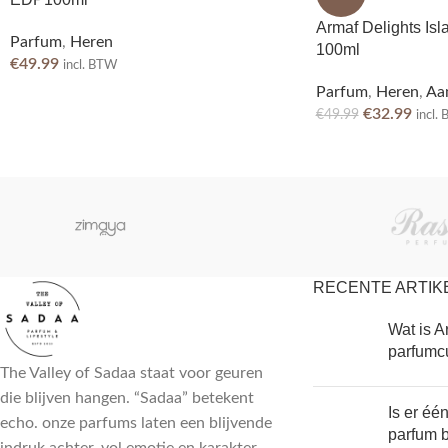
Armaf Delights Is
Parfum
,
Heren
100ml
€
49.99
incl. BTW
Parfum
,
Heren
,
Aa
€
32.99
€
49.99
incl.
RECENTE ARTIK
Wat is A
parfumc
The Valley of Sadaa staat voor geuren
die blijven hangen. “Sadaa” betekent
Is er éé
echo. onze parfums laten een blijvende
parfum 