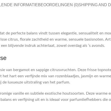
LENDE INFORMATIE
BEOORDELINGEN (0)
SHIPPING AND 
dat de perfecte balans vindt tussen elegantie, sensualiteit en mo
sse citrus, florale zachtheid en warme, sensuele basisnoten. Ar
een blijvende indruk achterlaat, zowel overdag als ’s avonds.
rse
sie van bergamot en sappige citrusvruchten. Deze frisse topnot
 het hart een verfijnde mix van rozenblaadjes, jasmijn en warm
ij de luxueuze uitstraling van het parfum.
 romige vanille en subtiele exotische houtsoorten. Deze warme e
alans en verfijning uit en is ideaal voor parfumliefhebbers die o