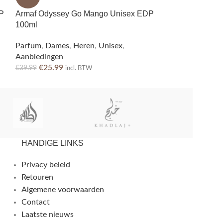
P
Armaf Odyssey Go Mango Unisex EDP
French Avenue
100ml
100ml
Parfum
,
Dames
,
Heren
,
Unisex
,
Parfum
,
Heren
Aanbiedingen
€
39.99
incl. BTW
€
25.99
€
39.99
incl. BTW
HANDIGE LINKS
Privacy beleid
Retouren
Algemene voorwaarden
Contact
Laatste nieuws