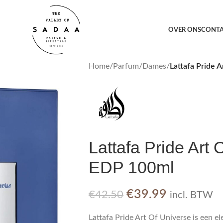
orting voor jou
1000+ 
OVER ONS
CONT
Home
/
Parfum
/
Dames
/
Lattafa Pride 
Lattafa Pride Art
EDP 100ml
€
39.99
€
42.50
incl. BTW
Lattafa Pride Art Of Universe is een el