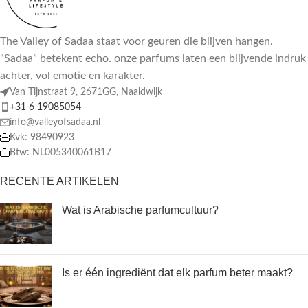
The Valley of Sadaa staat voor geuren die blijven hangen.
“Sadaa” betekent echo. onze parfums laten een blijvende indruk
achter, vol emotie en karakter.
Van Tijnstraat 9, 2671GG, Naaldwijk
+31 6 19085054
info@valleyofsadaa.nl
Kvk: 98490923
Btw: NL005340061B17
RECENTE ARTIKELEN
Wat is Arabische parfumcultuur?
Is er één ingrediënt dat elk parfum beter maakt?