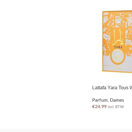
Lattafa Yara Tou
Parfum
,
Dames
€
24.99
incl. BTW