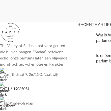
RECENTE ARTIK
Wat is A
parfumc
The Valley of Sadaa staat voor geuren
die blijven hangen. “Sadaa” betekent
Is er éé
echo. onze parfums laten een blijvende
parfum 
indruk achter, vol emotie en karakter.
Van Tijnstraat 9, 2671GG, Naaldwijk
+31 6 19085054
info@valleyofsadaa.nl