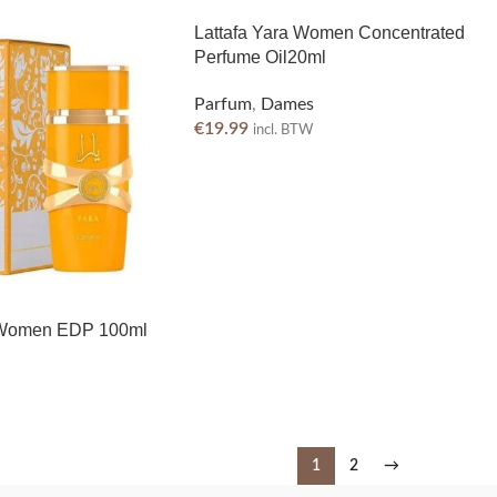
Lattafa Yara Women Concentrated
Perfume Oil20ml
Parfum
,
Dames
€
19.99
incl. BTW
s Women EDP 100ml
1
2
→