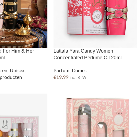
d For Him & Her
Lattafa Yara Candy Women
ml
Concentrated Perfume Oil 20ml
ren
,
Unisex
,
Parfum
,
Dames
 producten
€
19.99
incl. BTW