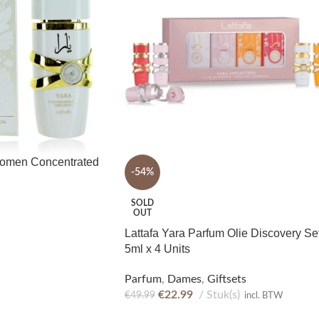
Women Concentrated
-54%
SOLD
OUT
Lattafa Yara Parfum Olie Discovery Se
5ml x 4 Units
Parfum
,
Dames
,
Giftsets
€
22.99
Stuk(s)
€
49.99
incl. BTW