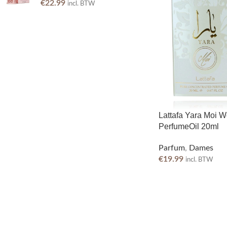
€
22.99
incl. BTW
Lattafa Yara Moi 
PerfumeOil 20ml
Parfum
,
Dames
€
19.99
incl. BTW