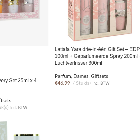
Lattafa Yara drie-in-één Gift Set – EDP
100ml + Geparfumeerde Spray 200ml 
Luchtverfrisser 300ml
Parfum
,
Dames
,
Giftsets
very Set 25ml x 4
€
46.99
Stuk(s)
incl. BTW
ftsets
uk(s)
incl. BTW