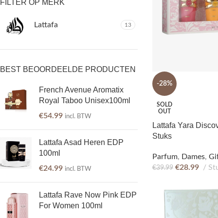
FILTER OP MERK
Lattafa
13
BEST BEOORDEELDE PRODUCTEN
-28%
French Avenue Aromatix
Royal Taboo Unisex100ml
SOLD
OUT
€
54.99
incl. BTW
Lattafa Yara Disco
Stuks
Lattafa Asad Heren EDP
100ml
Parfum
,
Dames
,
Gi
€
28.99
St
€
39.99
€
24.99
incl. BTW
Lattafa Rave Now Pink EDP
For Women 100ml