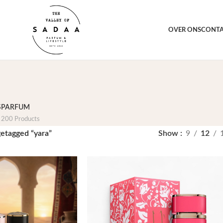
orting voor jou
1000+ 
OVER ONS
CONT
S
PARFUM
200 Products
etagged “yara”
Show
9
12