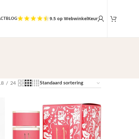
Tevreden klanten
★
★
★
★
★
9.5 op WebwinkelKeur
ACT
BLOG
18
24