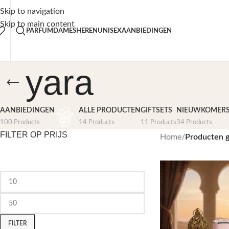
is verzending vanaf €50,-
30% K
Skip to navigation
Skip to main content
PARFUM
DAMES
HEREN
UNISEX
AANBIEDINGEN
yara
AANBIEDINGEN
ALLE PRODUCTEN
GIFTSETS
NIEUWKOMER
100 Products
14 Products
11 Products
34 Products
FILTER OP PRIJS
Home
/
Producten g
FILTER