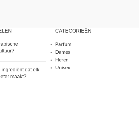
ELEN
CATEGORIEËN
rabische
Parfum
ultuur?
Dames
Heren
Unisex
n ingrediënt dat elk
beter maakt?