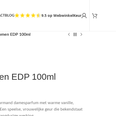
Tevreden klanten
★
★
★
★
★
9.5 op WebwinkelKeur
ACT
BLOG
Women EDP 100ml
men EDP 100ml
ourmand damesparfum met warme vanille,
Een speelse, vrouwelijke geur die bekendstaat
langdurige werking.