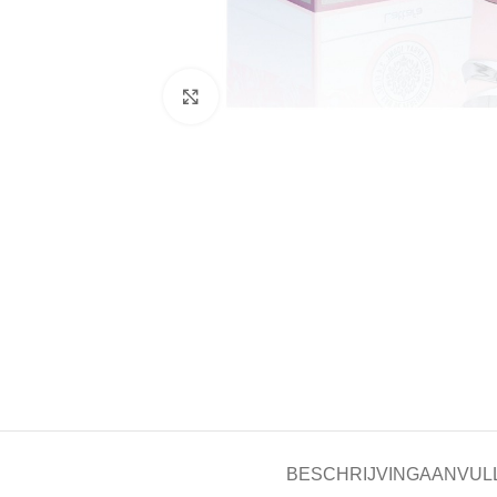
Click to enlarge
BESCHRIJVING
AANVUL