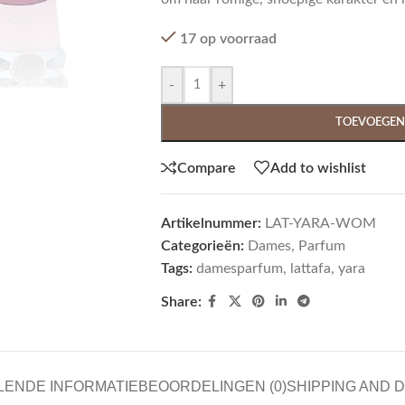
17 op voorraad
-
+
TOEVOEGEN
Compare
Add to wishlist
Artikelnummer:
LAT-YARA-WOM
Categorieën:
Dames
,
Parfum
Tags:
damesparfum
,
lattafa
,
yara
Share:
LENDE INFORMATIE
BEOORDELINGEN (0)
SHIPPING AND 