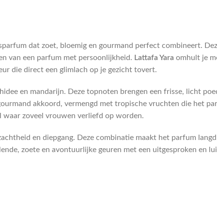
parfum dat zoet, bloemig en gourmand perfect combineert. Deze 
en van een parfum met persoonlijkheid.
Lattafa Yara
omhult je me
ur die direct een glimlach op je gezicht tovert.
hidee en mandarijn. Deze topnoten brengen een frisse, licht poed
k gourmand akkoord, vermengd met tropische vruchten die het par
 waar zoveel vrouwen verliefd op worden.
zachtheid en diepgang. Deze combinatie maakt het parfum langdu
ende, zoete en avontuurlijke geuren met een uitgesproken en lui