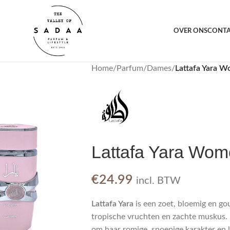
orting voor jou
1000+ 
OVER ONS
CONT
Home
/
Parfum
/
Dames
/
Lattafa Yara 
Lattafa Yara Wo
€
24.99
incl. BTW
Lattafa Yara
is een zoet, bloemig en g
tropische vruchten en zachte muskus. 
om haar romige, snoepige karakter en 