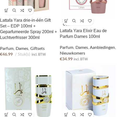
Lattafa Yara drie-in-één Gift
SOLD
OUT
Set – EDP 100ml +
Lattafa Yara Elixir Eau de
Geparfumeerde Spray 200ml +
Parfum Dames 100ml
Luchtverfrisser 300ml
Parfum
,
Dames
,
Aanbiedingen
,
Parfum
,
Dames
,
Giftsets
Nieuwkomers
€
46.99
Stuk(s)
incl. BTW
€
34.99
incl. BTW