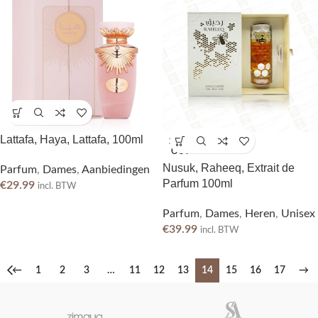
Lattafa, Haya, Lattafa, 100ml
SOLD
OUT
Nusuk, Raheeq, Extrait de
Parfum
,
Dames
,
Aanbiedingen
Parfum 100ml
€
29.99
incl. BTW
Parfum
,
Dames
,
Heren
,
Unisex
€
39.99
incl. BTW
←
1
2
3
…
11
12
13
14
15
16
17
→