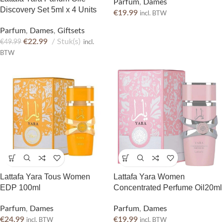
Parfum
,
Dames
Discovery Set 5ml x 4 Units
€
19.99
incl. BTW
Parfum
,
Dames
,
Giftsets
€
22.99
Stuk(s)
€
49.99
incl.
BTW
Lattafa Yara Tous Women
Lattafa Yara Women
EDP 100ml
Concentrated Perfume Oil20ml
Parfum
,
Dames
Parfum
,
Dames
€
24.99
€
19.99
incl. BTW
incl. BTW