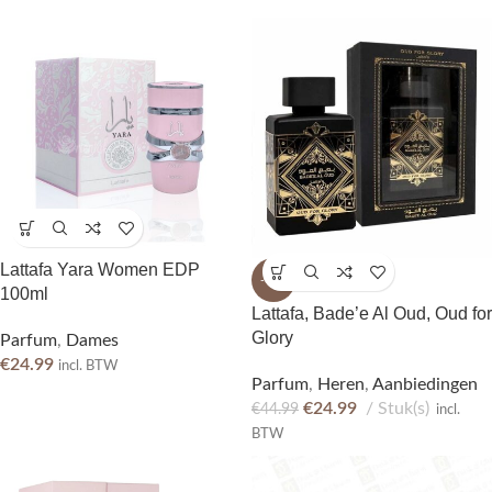
Lattafa Yara Women EDP
-44%
100ml
Lattafa, Bade’e Al Oud, Oud for
Glory
Parfum
,
Dames
€
24.99
incl. BTW
Parfum
,
Heren
,
Aanbiedingen
€
24.99
Stuk(s)
€
44.99
incl.
BTW